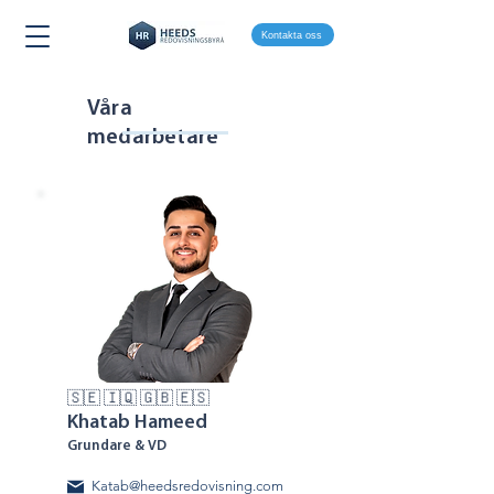
Kontakta oss
Våra
_______
medarbetare
🇸🇪 🇮🇶 🇬🇧 🇪🇸
Khatab Hameed
Grundare & VD
Katab@heedsredovisning.com