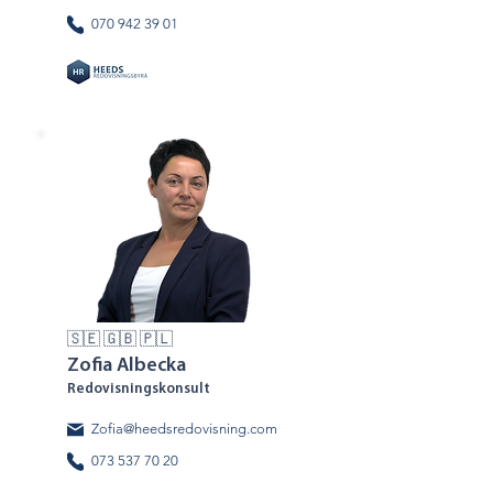
070 942 39 01
🇸🇪 🇬🇧 🇵🇱
Zofia Albecka
Redovisningskonsult
Zofia@heedsredovisning.com
073 537 70 20