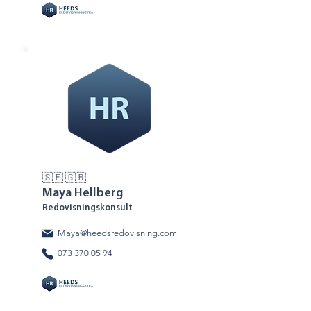
🇸🇪 🇬🇧
Maya Hellberg
Redovisningskonsult
Maya@heedsredovisning.com
073 370 05 94